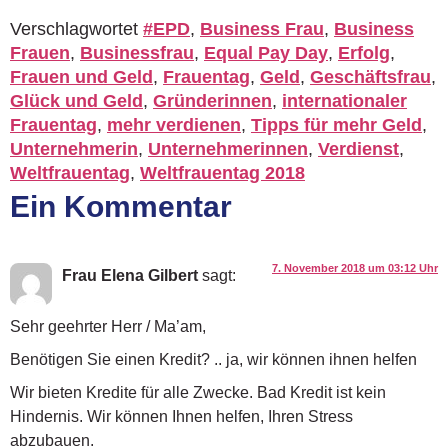
Verschlagwortet
#EPD
,
Business Frau
,
Business
Frauen
,
Businessfrau
,
Equal Pay Day
,
Erfolg
,
Frauen und Geld
,
Frauentag
,
Geld
,
Geschäftsfrau
,
Glück und Geld
,
Gründerinnen
,
internationaler
Frauentag
,
mehr verdienen
,
Tipps für mehr Geld
,
Unternehmerin
,
Unternehmerinnen
,
Verdienst
,
Weltfrauentag
,
Weltfrauentag 2018
Ein Kommentar
7. November 2018 um 03:12 Uhr
Frau Elena Gilbert
sagt:
Sehr geehrter Herr / Ma’am,
Benötigen Sie einen Kredit? .. ja, wir können ihnen helfen
Wir bieten Kredite für alle Zwecke. Bad Kredit ist kein
Hindernis. Wir können Ihnen helfen, Ihren Stress
abzubauen.