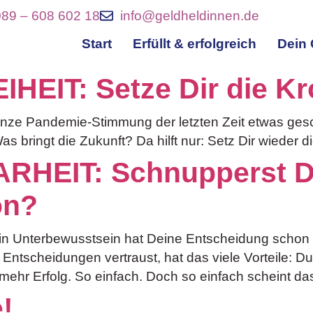
089 – 608 602 18
info@geldheldinnen.de
Start
Erfüllt & erfolgreich
Dein 
HEIT: Setze Dir die Kr
anze Pandemie-Stimmung der letzten Zeit etwas gesch
Was bringt die Zukunft? Da hilft nur: Setz Dir wieder
RHEIT: Schnupperst D
on?
 Unterbewusstsein hat Deine Entscheidung schon g
 Entscheidungen vertraust, hat das viele Vorteile: D
hr Erfolg. So einfach. Doch so einfach scheint das f
!