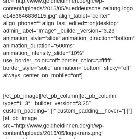
src=“http://www.geldheldinnen.de/gh/wp-
content/uploads/2015/05/sueddeutsche-zeitung-logo-
e1453646836115.jpg“ align_tablet=“center“
align_phone=““ align_last_edited=“on|desktop“
admin_label=“Image“ _builder_version=“3.23″
animation_style=“slide“ animation_direction=“bottom“
animation_duration=“500ms“
animation_intensity_slide=“10%“
use_border_color=“off“ border_color=“#ffffff“
border_style=“solid“ animation=“bottom“ sticky=“off“
always_center_on_mobile=“on“]
[/et_pb_image][/et_pb_column][et_pb_column
type=“1_3″ _builder_version=“3.25″
custom_padding=“|||“ custom_padding__hover=“|||“]
[et_pb_image
src=“http://www.geldheldinnen.de/gh/wp-
content/uploads/2015/05/logo-trans.png“