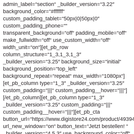
admin_label=“section“ _builder_version=“3.22″
background_color=“#ffffff“
custom_padding_tablet=“50px|0|50px|0″
custom_padding_phone=““
transparent_background=“off“ padding_mobile=“off“
make_fullwidth=“off“ use_custom_width=“off“
width_unit=“on“][et_pb_row
column_structure=“1_3,1_3,1_3″
_builder_version=“3.25″ background_size=“initial“
background_position=“top_left“
background_repeat=“repeat“ max_width=“1080px“]
[et_pb_column type=“1_3″ _builder_version=“3.25″
custom_padding=“|||“ custom_padding__hover=“|||“]
[/et_pb_column][et_pb_column type=“1_3″
_builder_version=“3.25″ custom_padding=“|||“
custom_padding__hover=“|||“][et_pb_cta
button_url=“https://www.digistore24.com/product/4939
url_new_window=“on“ button_text=“Jetzt bestellen! “
_builder_version=“4.5.3″ use_background_color=“off“