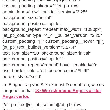
custom_padding_tablet=“50px|0|50px|0″
custom_padding_phone=““][et_pb_row
admin_label=“row“ _builder_version=“3.25″
background_size=“initial“
background_position=“top_left“
background_repeat=“repeat“ max_width=“1080px“]
[et_pb_column type=“4_4″ _builder_version=“3.25″
custom_padding=“|||“ custom_padding__hover=“|||“]
[et_pb_text _builder_version=“3.27.4″
text_font_size=“20″ background_size=“initial“
background_position=“top_left“
background_repeat=“repeat“ hover_enabled=“0″
use_border_color=“off“ border_color=“#ffffff“
border_style=“solid“]
Im Blogbeitrag von Silke kannst Du erfahren, wie es
ihr geholfen hat:
>> Wie ich meine Angst vor der
Angst verlor.
[/et_pb_text][/et_pb_column][/et_pb_row]