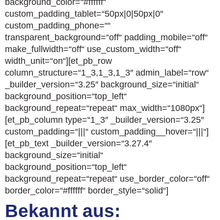
background_color=“#ffffff“
custom_padding_tablet=“50px|0|50px|0″
custom_padding_phone=““
transparent_background=“off“ padding_mobile=“off“
make_fullwidth=“off“ use_custom_width=“off“
width_unit=“on“][et_pb_row
column_structure=“1_3,1_3,1_3″ admin_label=“row“
_builder_version=“3.25″ background_size=“initial“
background_position=“top_left“
background_repeat=“repeat“ max_width=“1080px“]
[et_pb_column type=“1_3″ _builder_version=“3.25″
custom_padding=“|||“ custom_padding__hover=“|||“]
[et_pb_text _builder_version=“3.27.4″
background_size=“initial“
background_position=“top_left“
background_repeat=“repeat“ use_border_color=“off“
border_color=“#ffffff“ border_style=“solid“]
Bekannt aus: