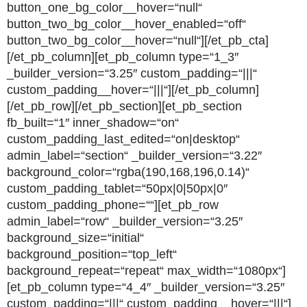
button_one_bg_color__hover=“null“
button_two_bg_color__hover_enabled=“off“
button_two_bg_color__hover=“null“][/et_pb_cta]
[/et_pb_column][et_pb_column type=“1_3″
_builder_version=“3.25″ custom_padding=“|||“
custom_padding__hover=“|||“][/et_pb_column]
[/et_pb_row][/et_pb_section][et_pb_section
fb_built=“1″ inner_shadow=“on“
custom_padding_last_edited=“on|desktop“
admin_label=“section“ _builder_version=“3.22″
background_color=“rgba(190,168,196,0.14)“
custom_padding_tablet=“50px|0|50px|0″
custom_padding_phone=““][et_pb_row
admin_label=“row“ _builder_version=“3.25″
background_size=“initial“
background_position=“top_left“
background_repeat=“repeat“ max_width=“1080px“]
[et_pb_column type=“4_4″ _builder_version=“3.25″
custom_padding=“|||“ custom_padding__hover=“|||“]