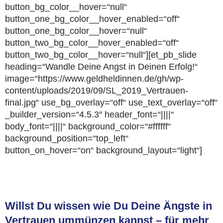
button_bg_color__hover=“null“
button_one_bg_color__hover_enabled=“off“
button_one_bg_color__hover=“null“
button_two_bg_color__hover_enabled=“off“
button_two_bg_color__hover=“null“][et_pb_slide
heading=“Wandle Deine Angst in Deinen Erfolg!“
image=“https://www.geldheldinnen.de/gh/wp-
content/uploads/2019/09/SL_2019_Vertrauen-
final.jpg“ use_bg_overlay=“off“ use_text_overlay=“off“
_builder_version=“4.5.3″ header_font=“||||“
body_font=“||||“ background_color=“#ffffff“
background_position=“top_left“
button_on_hover=“on“ background_layout=“light“]
Willst Du wissen wie Du Deine Ängste in
Vertrauen ummünzen kannst – für mehr