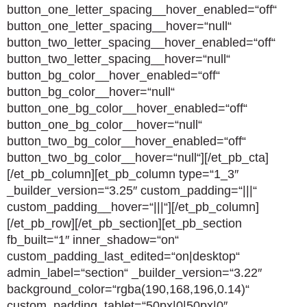
button_one_letter_spacing__hover_enabled=“off“
button_one_letter_spacing__hover=“null“
button_two_letter_spacing__hover_enabled=“off“
button_two_letter_spacing__hover=“null“
button_bg_color__hover_enabled=“off“
button_bg_color__hover=“null“
button_one_bg_color__hover_enabled=“off“
button_one_bg_color__hover=“null“
button_two_bg_color__hover_enabled=“off“
button_two_bg_color__hover=“null“][/et_pb_cta]
[/et_pb_column][et_pb_column type=“1_3″
_builder_version=“3.25″ custom_padding=“|||“
custom_padding__hover=“|||“][/et_pb_column]
[/et_pb_row][/et_pb_section][et_pb_section
fb_built=“1″ inner_shadow=“on“
custom_padding_last_edited=“on|desktop“
admin_label=“section“ _builder_version=“3.22″
background_color=“rgba(190,168,196,0.14)“
custom_padding_tablet=“50px|0|50px|0″