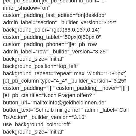
[/et_pb_section][et_pb_section fb_built=“1″
inner_shadow=“on“
custom_padding_last_edited=“on|desktop“
admin_label=“section“ _builder_version=“3.22″
background_color=“rgba(66,0,137,0.14)“
custom_padding_tablet=“50px|0|50px|0″
custom_padding_phone=““][et_pb_row
admin_label=“row“ _builder_version=“3.25″
background_size=“initial“
background_position=“top_left“
background_repeat=“repeat“ max_width=“1080px“]
[et_pb_column type=“4_4″ _builder_version=“3.25″
custom_padding=“|||“ custom_padding__hover=“|||“]
[et_pb_cta title=“Noch Fragen offen? “
button_url=“mailto:info@geldheldinnen.de“
button_text=“Schreib mir gerne! “ admin_label=“Call
To Action“ _builder_version=“3.16″
use_background_color=“off“
background_size=“initial“