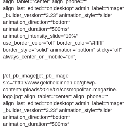
align_tablet=“center“ align_phone=““
align_last_edited=“on|desktop“ admin_label=“Image“
_builder_version=“3.23″ animation_style=“slide“
animation_direction=“bottom“
animation_duration=“500ms“
animation_intensity_slide=“10%“
use_border_color=“off“ border_color=“#ffffff“
border_style=“solid“ animation=“bottom“ sticky=“off“
always_center_on_mobile=“on“]
[/et_pb_image][et_pb_image
src=“http://www.geldheldinnen.de/gh/wp-
content/uploads/2016/01/cosmopolitan-magazine-
logo.jpg“ align_tablet=“center“ align_phone=““
align_last_edited=“on|desktop“ admin_label=“Image“
_builder_version=“3.23″ animation_style=“slide“
animation_direction=“bottom“
animation_duration=“500ms“