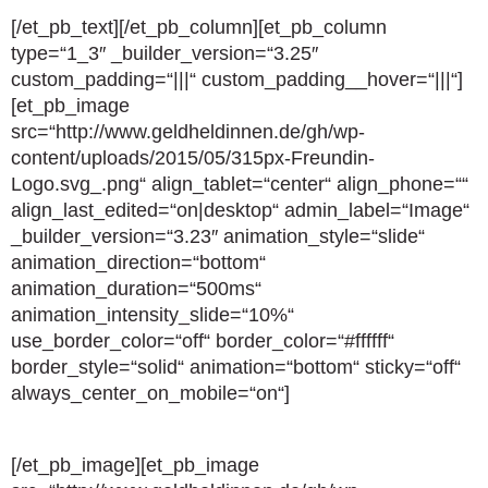
[/et_pb_text][/et_pb_column][et_pb_column
type=“1_3″ _builder_version=“3.25″
custom_padding=“|||“ custom_padding__hover=“|||“]
[et_pb_image
src=“http://www.geldheldinnen.de/gh/wp-
content/uploads/2015/05/315px-Freundin-
Logo.svg_.png“ align_tablet=“center“ align_phone=““
align_last_edited=“on|desktop“ admin_label=“Image“
_builder_version=“3.23″ animation_style=“slide“
animation_direction=“bottom“
animation_duration=“500ms“
animation_intensity_slide=“10%“
use_border_color=“off“ border_color=“#ffffff“
border_style=“solid“ animation=“bottom“ sticky=“off“
always_center_on_mobile=“on“]
[/et_pb_image][et_pb_image