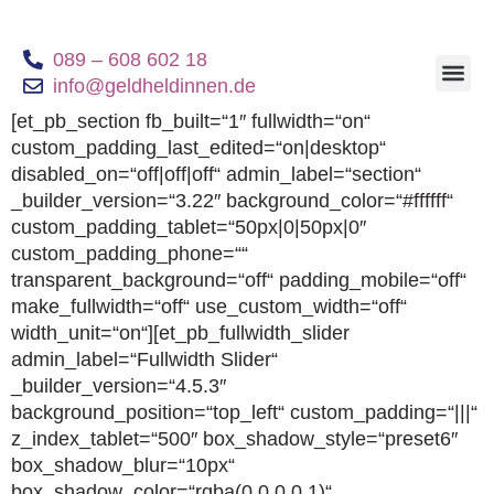
089 – 608 602 18
info@geldheldinnen.de
Geldheldinnen B
[et_pb_section fb_built=“1″ fullwidth=“on“
custom_padding_last_edited=“on|desktop“
disabled_on=“off|off|off“ admin_label=“section“
_builder_version=“3.22″ background_color=“#ffffff“
custom_padding_tablet=“50px|0|50px|0″
custom_padding_phone=““
transparent_background=“off“ padding_mobile=“off“
make_fullwidth=“off“ use_custom_width=“off“
width_unit=“on“][et_pb_fullwidth_slider
admin_label=“Fullwidth Slider“
_builder_version=“4.5.3″
background_position=“top_left“ custom_padding=“|||“
z_index_tablet=“500″ box_shadow_style=“preset6″
box_shadow_blur=“10px“
box_shadow_color=“rgba(0,0,0,0.1)“