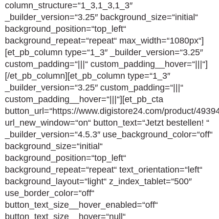
column_structure=“1_3,1_3,1_3″
_builder_version=“3.25″ background_size=“initial“
background_position=“top_left“
background_repeat=“repeat“ max_width=“1080px“]
[et_pb_column type=“1_3″ _builder_version=“3.25″
custom_padding=“|||“ custom_padding__hover=“|||“]
[/et_pb_column][et_pb_column type=“1_3″
_builder_version=“3.25″ custom_padding=“|||“
custom_padding__hover=“|||“][et_pb_cta
button_url=“https://www.digistore24.com/product/4939
url_new_window=“on“ button_text=“Jetzt bestellen! “
_builder_version=“4.5.3″ use_background_color=“off“
background_size=“initial“
background_position=“top_left“
background_repeat=“repeat“ text_orientation=“left“
background_layout=“light“ z_index_tablet=“500″
use_border_color=“off“
button_text_size__hover_enabled=“off“
button_text_size__hover=“null“