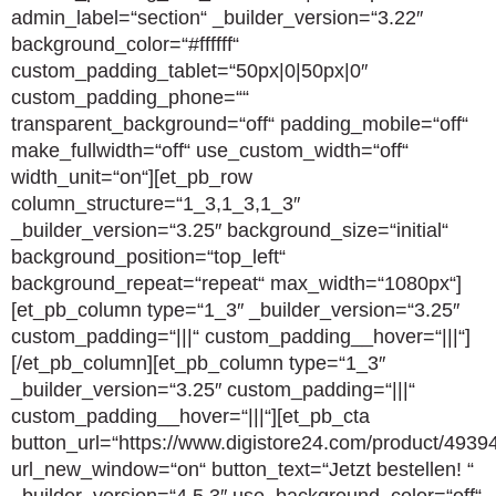
admin_label=“section“ _builder_version=“3.22″
background_color=“#ffffff“
custom_padding_tablet=“50px|0|50px|0″
custom_padding_phone=““
transparent_background=“off“ padding_mobile=“off“
make_fullwidth=“off“ use_custom_width=“off“
width_unit=“on“][et_pb_row
column_structure=“1_3,1_3,1_3″
_builder_version=“3.25″ background_size=“initial“
background_position=“top_left“
background_repeat=“repeat“ max_width=“1080px“]
[et_pb_column type=“1_3″ _builder_version=“3.25″
custom_padding=“|||“ custom_padding__hover=“|||“]
[/et_pb_column][et_pb_column type=“1_3″
_builder_version=“3.25″ custom_padding=“|||“
custom_padding__hover=“|||“][et_pb_cta
button_url=“https://www.digistore24.com/product/4939
url_new_window=“on“ button_text=“Jetzt bestellen! “