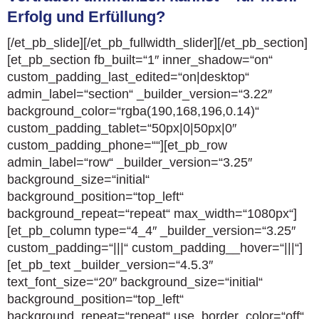
Erfolg und Erfüllung?
[/et_pb_slide][/et_pb_fullwidth_slider][/et_pb_section]
[et_pb_section fb_built=“1″ inner_shadow=“on“
custom_padding_last_edited=“on|desktop“
admin_label=“section“ _builder_version=“3.22″
background_color=“rgba(190,168,196,0.14)“
custom_padding_tablet=“50px|0|50px|0″
custom_padding_phone=““][et_pb_row
admin_label=“row“ _builder_version=“3.25″
background_size=“initial“
background_position=“top_left“
background_repeat=“repeat“ max_width=“1080px“]
[et_pb_column type=“4_4″ _builder_version=“3.25″
custom_padding=“|||“ custom_padding__hover=“|||“]
[et_pb_text _builder_version=“4.5.3″
text_font_size=“20″ background_size=“initial“
background_position=“top_left“
background_repeat=“repeat“ use_border_color=“off“